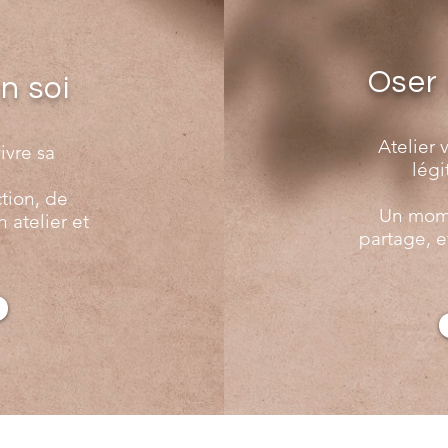
Oser 
n soi
Atelier v
vivre sa
légi
tion, de
Un mome
 atelier et
partage, e