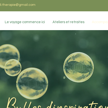
i.therapie@gmail.com
Le voyage commence ici
Ateliers et retraites
Accompag