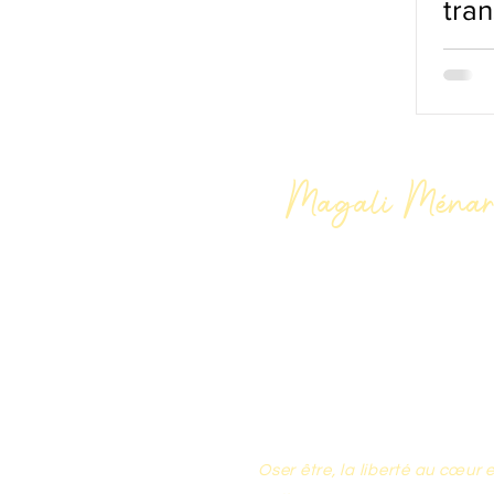
tran
Magali Ménar
Par des outils issus de la psy
comportementale, les thérapi
créativité et l'énergie, je 
pour vous libérer, vous révéle
équilibre entre la tête et le
vivre la vie qui vous ressembl
Oser être, la liberté au
cœur
e