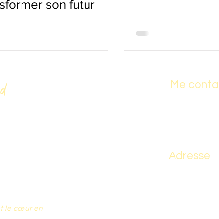
sformer son futur
Me conta
d
Tel . 06 66 20 
chologie
Mail :
magali.
es brèves, la
Adresse
vous accompagne
r dans un juste
51 Chemin de
64520 CAME
cœur
, pour oser
e.
t le
cœur
en