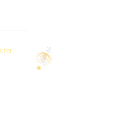
cter
81 37
therapie@gmail.com
 Jouandourte