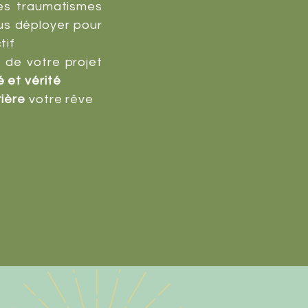
es traumatismes
s déployer pour
tif
N de votre projet
é et vérité
tière
votre rêve