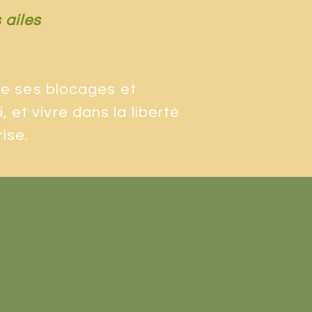
 ailes
de ses blocages et
et vivre dans la liberté
rise.