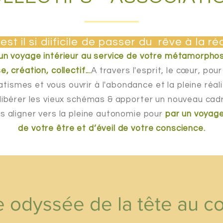
st il si diificile de passer du rêve à la ré
 un voyage intérieur au service de votre métamorphos
e, création, collectif...
A travers l'esprit, le cœur, pou
tismes et vous ouvrir à l'abondance et la pleine réali
 libérer les vieux schémas & apporter un nouveau cad
us aligner vers la pleine autonomie pour
par un voyag
de votre être et d’éveil de votre conscience.
 odyssée de la tête au c