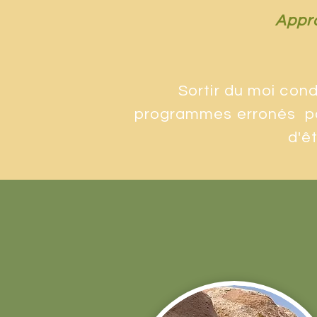
Appro
Sortir du moi con
programmes erronés pour
d'êt