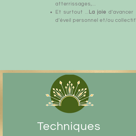
atterrissages,...
Et surtout ...
La joie
d'avancer
d'éveil personnel et/ou collectif
Techniques