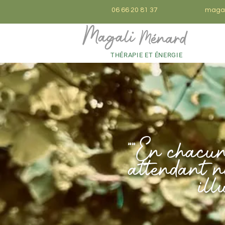
06 66 20 81 37
magal
THÉRAPIE ET ÉNERGIE
""En chacun
attendant n
ill