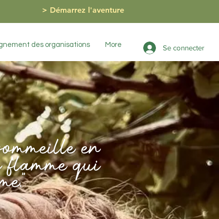
> Démarrez l'aventure
nement des organisations
More
Se connecter
sommeille en
la flamme qui
âme."