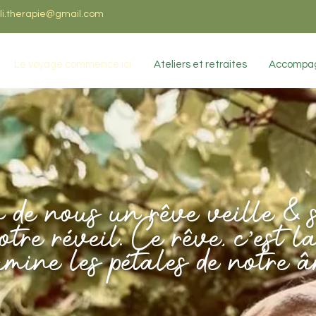
i.therapie@gmail.com
Le voyage commence ici
Ateliers et retraites
Accompag
 de nous un rêve veille & 
otre réveil. Ce rêve, c’est 
umine les pétales de notre 