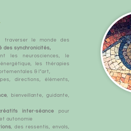
.
 traverser le monde des
té des synchronicités,
nt les neurosciences, le
 énergétique, les thérapies
ortementales & l"art,
s, directions, éléments,
nce
, bienveillante, guidante,
créatifs inter-séance
pour
é et autonomie
ions
, des ressentis, envols,