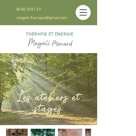
06 66 20 81 37
magali.therapie@gmail.com
THÉRAPIE ET ÉNERGIE
Les ateliers et
stages