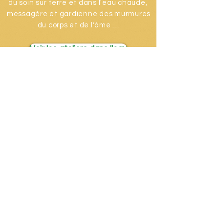
du soin sur terre et dans l'eau chaude,
messagère et gardienne des murmures
du corps et de l'âme ....
Voir les ateliers dans l'eau
Magali Ménard
Par des outils issus de la psychologie
comportementale, les thérapies brèves,
la créativité et l'énergie, je vous
accompagne pour vous libérer, vous