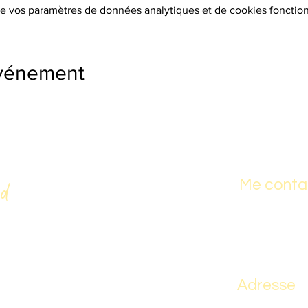
e vos paramètres de données analytiques et de cookies fonction
événement
Me conta
d
Tel . 06 66 20 
chologie
Mail :
magali.
es brèves, la
Adresse
vous accompagne
r dans un juste
51 Chemin de