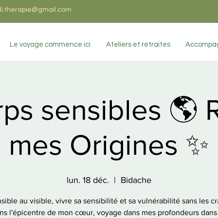
i.therapie@gmail.com
Le voyage commence ici
Ateliers et retraites
Accompag
ps sensibles 🌎 
mes Origines ✨
lun. 18 déc.
  |  
Bidache
ible au visible, vivre sa sensibilité et sa vulnérabilité sans les c
ns l'épicentre de mon cœur, voyage dans mes profondeurs dans