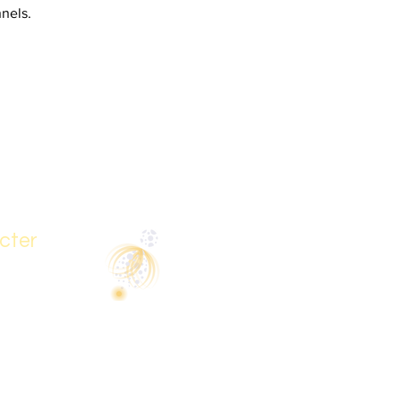
nels.
cter
81 37
therapie@gmail.com
 Jouandourte