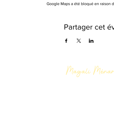
Google Maps a été bloqué en raison d
Partager cet 
Magali Ménar
Par des outils issus de la psy
comportementale, les thérapi
créativité et l'énergie, je 
pour vous libérer, vous révéle