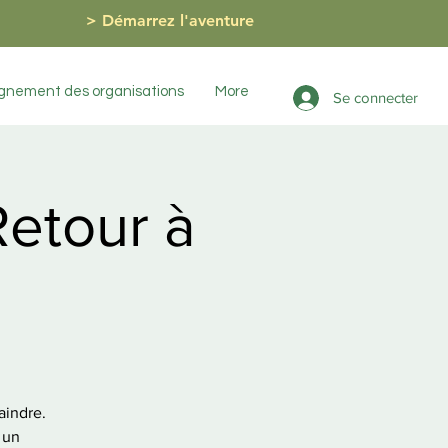
> Démarrez l'aventure
nement des organisations
More
Se connecter
Retour à
raindre.
 un