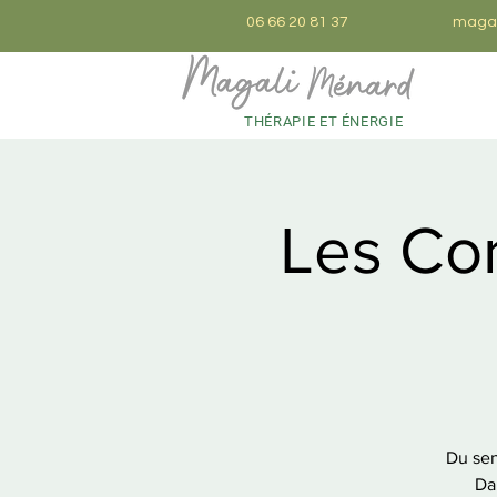
06 66 20 81 37
magal
THÉRAPIE ET ÉNERGIE
Les Cor
Du sens
Da