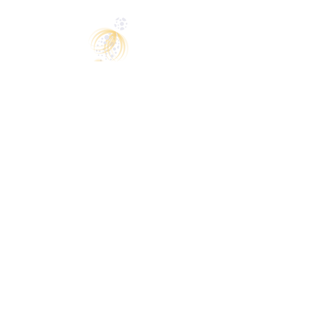
Magali Ménard
Par des outils issus de la psychologie
comportementale, les thérapies brèves,
la créativité et l'énergie, je vous
accompagne pour vous libérer, vous
révéler dans un juste équilibre entre la
tête et le
cœur
, pour oser vivre la vie qui
vous ressemble.
Oser être, la liberté au
cœur
et le
cœur
en
action
Me contacter
Tel .
06 66 20 81 37